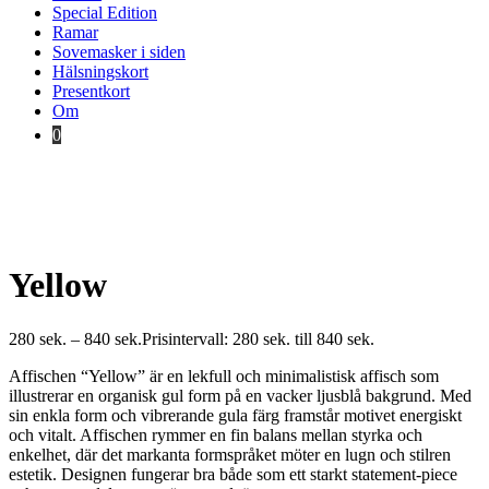
Special Edition
Ramar
Sovemasker i siden
Hälsningskort
Presentkort
Om
0
Yellow
280
sek.
–
840
sek.
Prisintervall: 280 sek. till 840 sek.
Affischen “Yellow” är en lekfull och minimalistisk affisch som
illustrerar en organisk gul form på en vacker ljusblå bakgrund. Med
sin enkla form och vibrerande gula färg framstår motivet energiskt
och vitalt. Affischen rymmer en fin balans mellan styrka och
enkelhet, där det markanta formspråket möter en lugn och stilren
estetik. Designen fungerar bra både som ett starkt statement-piece