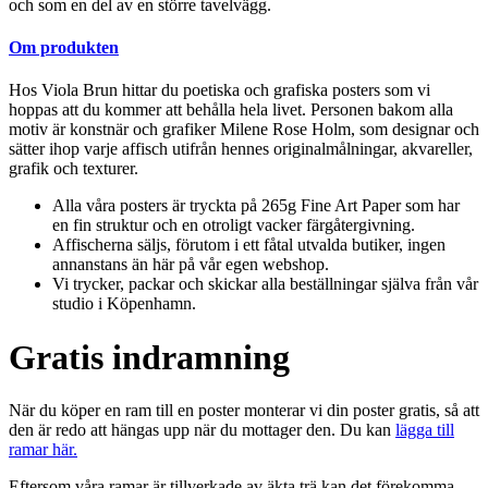
och som en del av en större tavelvägg.
Om produkten
Hos Viola Brun hittar du poetiska och grafiska posters som vi
hoppas att du kommer att behålla hela livet. Personen bakom alla
motiv är konstnär och grafiker Milene Rose Holm, som designar och
sätter ihop varje affisch utifrån hennes originalmålningar, akvareller,
grafik och texturer.
Alla våra posters är tryckta på 265g Fine Art Paper som har
en fin struktur och en otroligt vacker färgåtergivning.
Affischerna säljs, förutom i ett fåtal utvalda butiker, ingen
annanstans än här på vår egen webshop.
Vi trycker, packar och skickar alla beställningar själva från vår
studio i Köpenhamn.
Gratis indramning
När du köper en ram till en poster monterar vi din poster gratis, så att
den är redo att hängas upp när du mottager den. Du kan
lägga till
ramar här.
Eftersom våra ramar är tillverkade av äkta trä kan det förekomma