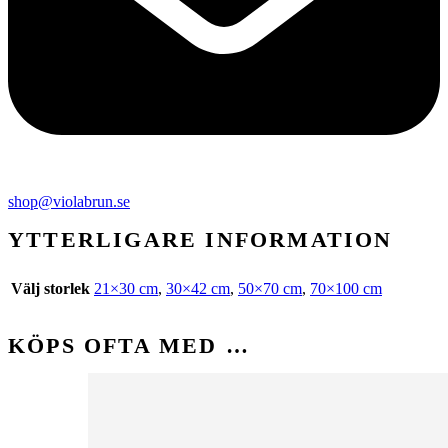
shop@violabrun.se
YTTERLIGARE INFORMATION
Välj storlek
21×30 cm
,
30×42 cm
,
50×70 cm
,
70×100 cm
KÖPS OFTA MED …