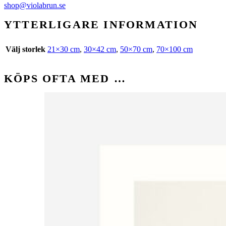
shop@violabrun.se
YTTERLIGARE INFORMATION
Välj storlek
21×30 cm
,
30×42 cm
,
50×70 cm
,
70×100 cm
KÖPS OFTA MED …