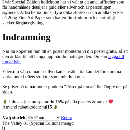
I vår Special Edition kollektion har vi valt ut ett antal affischer som
får handmålade detaljer i guld eller silver och är personligen
signerad. Affischerna finns i fyra olika storlekar och är alla tryckta
på 265g Fine Art Paper som har en fin struktur och en otroligt
vacker färgåtergivning.
Indramning
När du köper en ram till en poster monterar vi din poster gratis, så att
den är klar till att hänga upp när du mottager den. Du kan
lägga till
ramar här.
Eftersom våra ramar är tillverkade av äkta trä kan det förekomma
variationer i träets struktur samt mindre knuts.
Se priser på ramar under punkten "Priser på ramar" lite längre ner på
sidan.
Julrea – just nu sparar du 15% på alla posters & ramar
Använd rabattkoden:
jul15
Välj storlek
Rensa
The Valley 01 (Special Edition) mängd