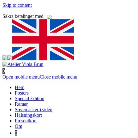
Skip to content
Säkra betalinger med:
0
Open mobile menu
Close mobile menu
Hem
Posters
Special Edition
Ramar
Sovemasker i siden
Hälsningskort
Presentkort
Om
0