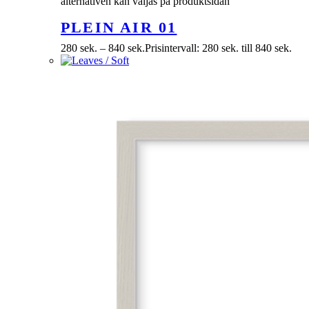
alternativen kan väljas på produktsidan
PLEIN AIR 01
280
sek.
–
840
sek.
Prisintervall: 280 sek. till 840 sek.