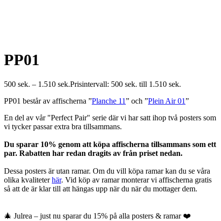
PP01
500
sek.
–
1.510
sek.
Prisintervall: 500 sek. till 1.510 sek.
PP01 består av affischerna ”
Planche 11
” och ”
Plein Air 01
”
En del av vår "Perfect Pair" serie där vi har satt ihop två posters som
vi tycker passar extra bra tillsammans.
Du sparar 10% genom att köpa affischerna tillsammans som ett
par. Rabatten har redan dragits av från priset nedan.
Dessa posters är utan ramar. Om du vill köpa ramar kan du se våra
olika kvaliteter
här
. Vid köp av ramar monterar vi affischerna gratis
så att de är klar till att hängas upp när du när du mottager dem.
🎄 Julrea – just nu sparar du 15% på alla posters & ramar ❤️