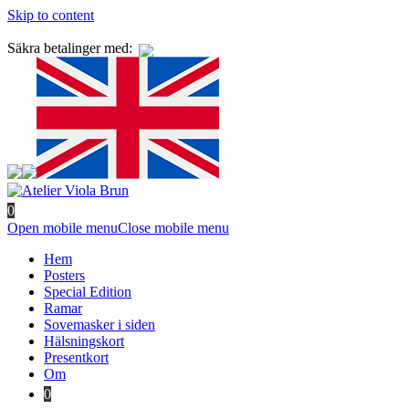
Skip to content
Säkra betalinger med:
0
Open mobile menu
Close mobile menu
Hem
Posters
Special Edition
Ramar
Sovemasker i siden
Hälsningskort
Presentkort
Om
0