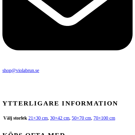
shop@violabrun.se
YTTERLIGARE INFORMATION
Välj storlek
21×30 cm
,
30×42 cm
,
50×70 cm
,
70×100 cm