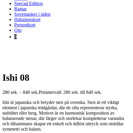
Special Edition
Ramar
Sovemasker i siden
Hälsningskort
Presentkort
Om
0
Ishi 08
280
sek.
–
840
sek.
Prisintervall: 280 sek. till 840 sek.
Ishi är japanska och betyder sten på svenska. Sten är ett viktigt
element i japanska trädgårdar, där de ofta representerar styrka,
stabilitet eller berg. Motivet är en harmonisk komposition av
balanserade stenar, där färger och storlekar kompletterar varandra
och tillsammans skapar ett enkelt och tidlöst uttryck som utstrålar
symmetri och balans.