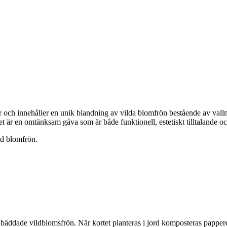
er och innehåller en unik blandning av vilda blomfrön bestående av vall
t är en omtänksam gåva som är både funktionell, estetiskt tilltalande oc
ed blomfrön.
bäddade vildblomsfrön. När kortet planteras i jord komposteras papperet