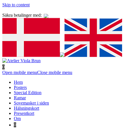
Skip to content
Säkra betalinger med:
0
Open mobile menu
Close mobile menu
Hem
Posters
Special Edition
Ramar
Sovemasker i siden
Hälsningskort
Presentkort
Om
0