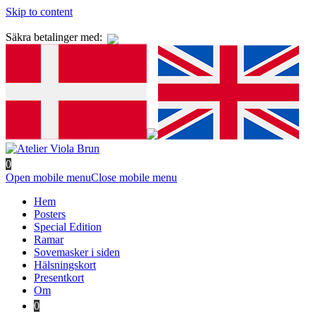
Skip to content
Säkra betalinger med:
0
Open mobile menu
Close mobile menu
Hem
Posters
Special Edition
Ramar
Sovemasker i siden
Hälsningskort
Presentkort
Om
0